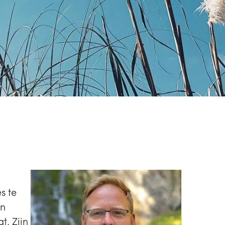
s te
en
. Zijn