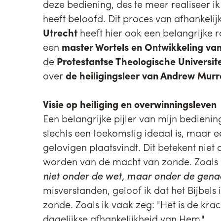
deze bediening, des te meer realiseer i
heeft beloofd. Dit proces van afhankelij
Utrecht
heeft hier ook een belangrijke r
een
master Wortels en Ontwikkeling va
de
Protestantse Theologische Universit
over
de heiligingsleer van Andrew Murr
Visie op heiliging en overwinningsleven
Een belangrijke pijler van mijn bediening
slechts een toekomstig ideaal is, maar ee
gelovigen plaatsvindt. Dit betekent ni
worden van de macht van zonde. Zoals d
niet onder de wet, maar onder de gen
misverstanden, geloof ik dat het Bijbel
zonde. Zoals ik vaak zeg: "Het is de kr
dagelijkse afhankelijkheid van Hem."