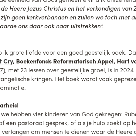
e Heere Jezus Christus en het verkondigen van Z
 zijn geen kerkverbanden en zullen we toch met a
arde ons daar ook naar uitstrekken”.
 ik grote liefde voor een goed geestelijk boek. D
t Cry
, Boekenfonds Reformatorisch Appel, Hart vo
7), met 23 lessen over geestelijke groei, is in 202
evangelische kringen. Het boek wordt vaak gepre
nominatie.
aarheid
we hebben vier kinderen van God gekregen: Ruben
f een pastoraal gesprek, of als je hulp zoekt op h
n verlangen om mensen te dienen waar de Heere d