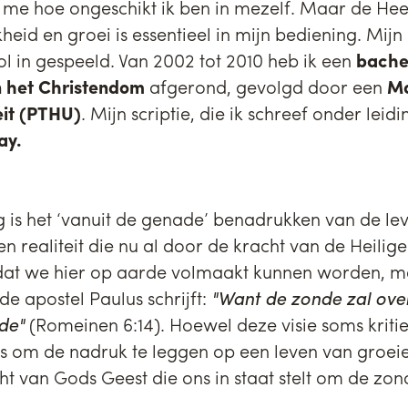
k me hoe ongeschikt ik ben in mezelf. Maar de Hee
kheid en groei is essentieel in mijn bediening. Mij
ol in gespeeld. Van 2002 tot 2010 heb ik een
bache
n het Christendom
afgerond, gevolgd door een
Ma
eit (PTHU)
. Mijn scriptie, die ik schreef onder leid
ay.
 is het ‘vanuit de genade’ benadrukken van de leve
n realiteit die nu al door de kracht van de Heilige
et dat we hier op aarde volmaakt kunnen worden,
e apostel Paulus schrijft:
"Want de zonde zal over
ade"
(Romeinen 6:14). Hoewel deze visie soms kriti
s is om de nadruk te leggen op een leven van groe
acht van Gods Geest die ons in staat stelt om de z