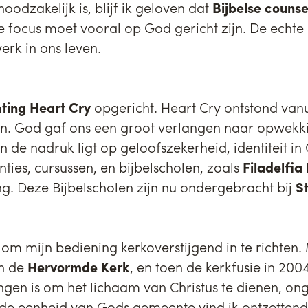
oodzakelijk is, blijf ik geloven dat
Bijbelse counse
De focus moet vooral op God gericht zijn. De echte 
erk in ons leven.
hting Heart Cry
opgericht. Heart Cry ontstond vanu
n. God gaf ons een groot verlangen naar opwekki
 de nadruk ligt op geloofszekerheid, identiteit in 
nties, cursussen, en bijbelscholen, zoals
Filadelfia
ng. Deze Bijbelscholen zijn nu ondergebracht bij
S
om mijn bediening kerkoverstijgend in te richten. 
in de
Hervormde Kerk
, en toen de kerkfusie in 200
ngen is om het lichaam van Christus te dienen, on
 de eenheid van Gods gemeente vind ik ontzettend 