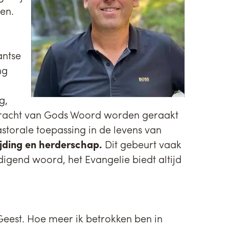
en.
antse
ng
g,
 kracht van Gods Woord worden geraakt
storale toepassing in de levens van
ijding en herderschap.
Dit gebeurt vaak
igend woord, het Evangelie biedt altijd
 Geest. Hoe meer ik betrokken ben in