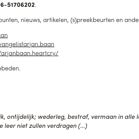
06-51706202
.
nten, nieuws, artikelen, (s)preekbeurten en andere
aan
angelistarjan.baan
arjanbaan.heartcry/
egebeden.
k, ontijdelijk; wederleg, bestraf, vermaan in alle
 leer niet zullen verdragen (...)